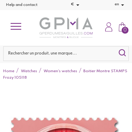


€
en
Help and contact
0
Home
Watches
Women's watches
Boitier Montre STAMPS
Frozy 105118