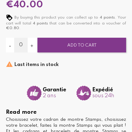
€40.00
By buying this product you can collect up to
4
points
. Your
cart will total
4
points
that can be converted into a voucher of
€0.80
.
ADD TO CART

Last items in stock
Garantie
Expédié
2 ans
sous 24h
Read more
Choisissez votre cadran de montre Stamps, choisissez
votre bracelet, faites la montre Stamps qui vous plait !
Et les cadrans et bracelets de montre Stamps se