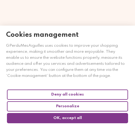
Cookies management
Merchant approved by Guaranteed Reviews Company,
clic
GPerduMesAiguilles uses cookies to improve your shopping
here to display attestation
.
experience, making it smoother and more enjoyable. They
enable us to ensure the website functions properly, measure its
audience and offer you services and advertisements tailored to
your preferences. You can configure them at any time via the
‘Cookie management’ button at the bottom of the page.
Deny all cookies
Personalize
OK, accept all