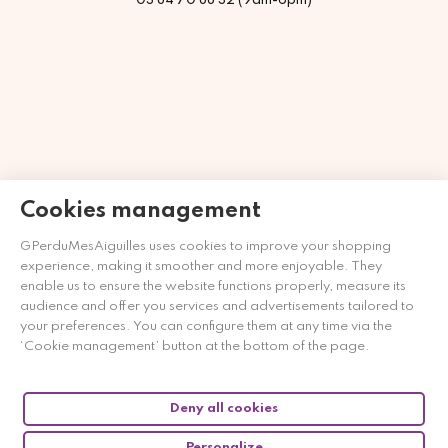
03 84 70 88 32 (9am-6pm)
Cookies management
GPerduMesAiguilles uses cookies to improve your shopping
Merchant approved by Guaranteed Reviews Company,
clic
experience, making it smoother and more enjoyable. They
here to display attestation
.
enable us to ensure the website functions properly, measure its
audience and offer you services and advertisements tailored to
your preferences. You can configure them at any time via the
‘Cookie management’ button at the bottom of the page.
Deny all cookies
Personalize