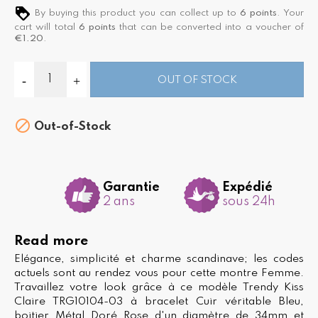
By buying this product you can collect up to
6
points
. Your
cart will total
6
points
that can be converted into a voucher of
€1.20
.
OUT OF STOCK

Out-of-Stock
Garantie
Expédié
2 ans
sous 24h
Read more
Elégance, simplicité et charme scandinave; les codes
actuels sont au rendez vous pour cette montre Femme.
Travaillez votre look grâce à ce modèle Trendy Kiss
Claire TRG10104-03 à bracelet Cuir véritable Bleu,
boitier Métal Doré Rose d'un diamètre de 34mm et