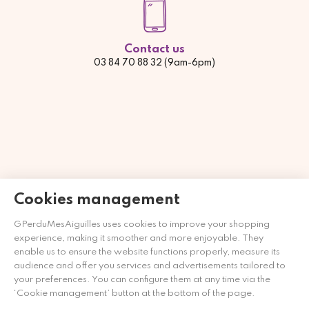
Contact us
03 84 70 88 32 (9am-6pm)
Cookies management
GPerduMesAiguilles uses cookies to improve your shopping
experience, making it smoother and more enjoyable. They
Merchant approved by Guaranteed Reviews Company,
clic
enable us to ensure the website functions properly, measure its
here to display attestation
.
audience and offer you services and advertisements tailored to
your preferences. You can configure them at any time via the
‘Cookie management’ button at the bottom of the page.