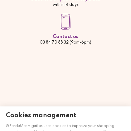
within 14 days
Contact us
03 84 70 88 32 (9am-6pm)
Cookies management
Merchant approved by Guaranteed Reviews Company,
clic
here to display attestation
.
GPerduMesAiguilles uses cookies to improve your shopping