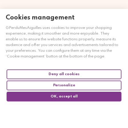
Cookies management
GPerduMesAiguilles uses cookies to improve your shopping
experience, making it smoother and more enjoyable. They
enable us to ensure the website functions properly, measure its
audience and offer you services and advertisements tailored to
Merchant approved by Guaranteed Reviews Company,
clic
your preferences. You can configure them at any time via the
here to display attestation
.
‘Cookie management’ button at the bottom of the page.
Deny all cookies
Personalize
OK, accept all
0