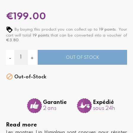
€199.00
By buying this product you can collect up to
19
points
. Your
cart will total
19
points
that can be converted into a voucher of
€3.80
.
OUT OF STOCK

Out-of-Stock
Garantie
Expédié
2 ans
sous 24h
Read more
Les montres Lip Himalaya sont conçues pour résister