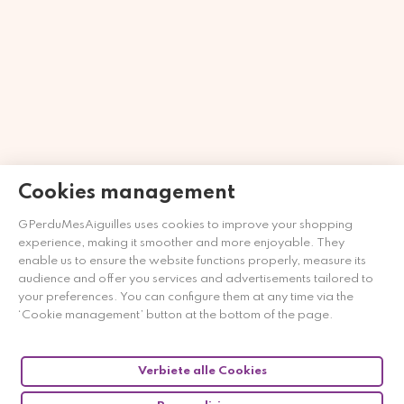
Cookies management
Händler zugelassen von Gesellschaft für Garantierte
GPerduMesAiguilles uses cookies to improve your shopping
Bewertungen,
Klicken Sie hier
.
experience, making it smoother and more enjoyable. They
enable us to ensure the website functions properly, measure its
audience and offer you services and advertisements tailored to
your preferences. You can configure them at any time via the
‘Cookie management’ button at the bottom of the page.
Verbiete alle Cookies