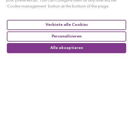
your preferences. You can configure them at any time via the
‘Cookie management’ button at the bottom of the page.
Verbiete alle Cookies
Personalisieren
Alle akzeptieren
0
Follow us

My account