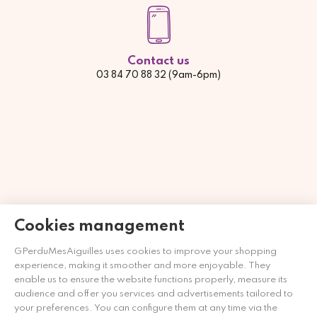
Contact us
03 84 70 88 32 (9am-6pm)
Cookies management
GPerduMesAiguilles uses cookies to improve your shopping
Händler zugelassen von Gesellschaft für Garantierte
experience, making it smoother and more enjoyable. They
Bewertungen,
Klicken Sie hier
.
enable us to ensure the website functions properly, measure its
audience and offer you services and advertisements tailored to
your preferences. You can configure them at any time via the