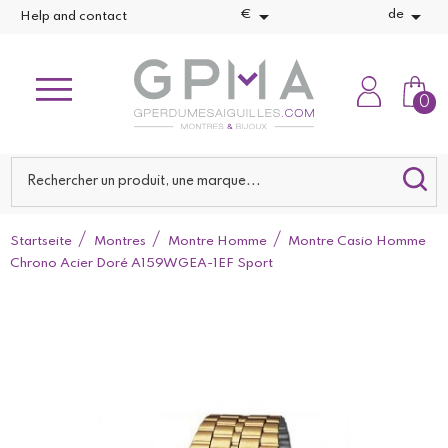


€
de
Help and contact
0
Startseite
Montres
Montre Homme
Montre Casio Homme
Chrono Acier Doré A159WGEA-1EF Sport