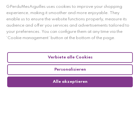
GPerduMesAiguilles uses cookies to improve your shopping
experience, making it smoother and more enjoyable. They
Händler zugelassen von Gesellschaft für Garantierte
enable us to ensure the website functions properly, measure its
Bewertungen,
Klicken Sie hier
.
audience and offer you services and advertisements tailored to
your preferences. You can configure them at any time via the
‘Cookie management’ button at the bottom of the page.
Verbiete alle Cookies
Personalisieren
Alle akzeptieren
0