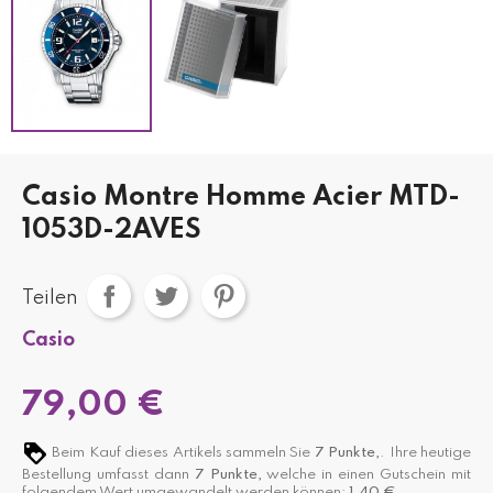
Casio Montre Homme Acier MTD-
1053D-2AVES
Teilen
Casio
79,00 €
Beim Kauf dieses Artikels sammeln Sie
7
Punkte,
. Ihre heutige
Bestellung umfasst dann
7
Punkte,
welche in einen Gutschein mit
folgendem Wert umgewandelt werden können:
1,40 €
.