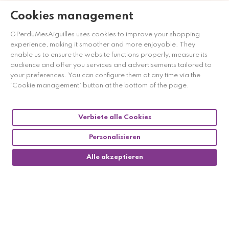
Cookies management
Händler zugelassen von Gesellschaft für Garantierte
Bewertungen,
Klicken Sie hier
.
GPerduMesAiguilles uses cookies to improve your shopping
experience, making it smoother and more enjoyable. They
enable us to ensure the website functions properly, measure its
audience and offer you services and advertisements tailored to
your preferences. You can configure them at any time via the
‘Cookie management’ button at the bottom of the page.
Verbiete alle Cookies
Personalisieren
Alle akzeptieren
0