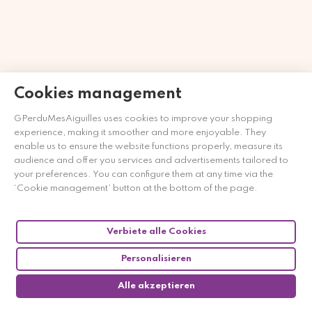
Cookies management
Händler zugelassen von Gesellschaft für Garantierte
GPerduMesAiguilles uses cookies to improve your shopping
Bewertungen,
Klicken Sie hier
.
experience, making it smoother and more enjoyable. They
enable us to ensure the website functions properly, measure its
audience and offer you services and advertisements tailored to
your preferences. You can configure them at any time via the
‘Cookie management’ button at the bottom of the page.
Verbiete alle Cookies
Personalisieren
Alle akzeptieren