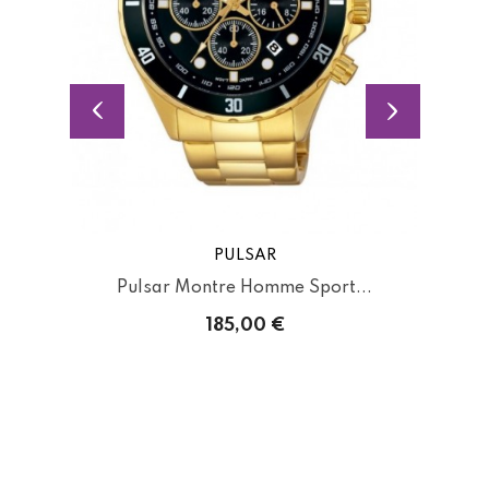
PULSAR
..
Pulsar Montre Homme Sport...
c
185,00 €