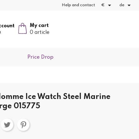


Help and contact
€
de
My cart
ccount
n
0 article
Price Drop
omme Ice Watch Steel Marine
arge 015775