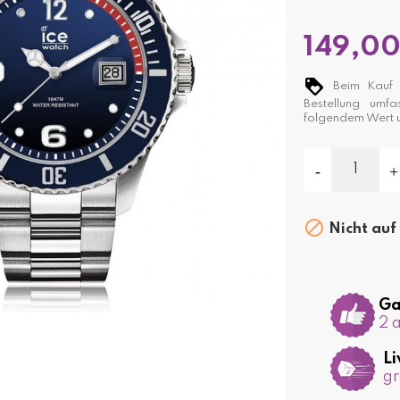
149,00
Beim Kauf d
Bestellung umf
folgendem Wert

Nicht auf
Ga
2 
Li
gr