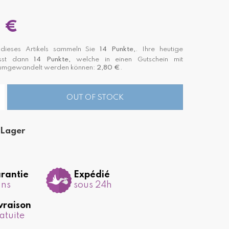
 €
ieses Artikels sammeln Sie
14
Punkte,
. Ihre heutige
asst dann
14
Punkte,
welche in einen Gutschein mit
 umgewandelt werden können:
2,80 €
.
OUT OF STOCK
 Lager
rantie
Expédié
ans
sous 24h
vraison
atuite