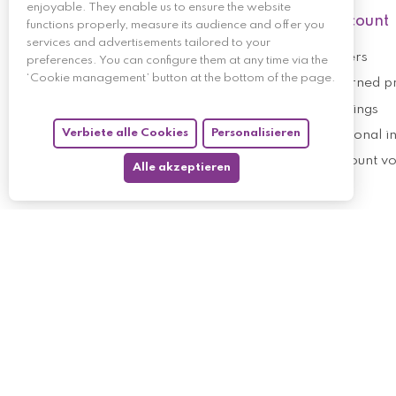
enjoyable. They enable us to ensure the website
My account
functions properly, measure its audience and offer you
services and advertisements tailored to your
My orders
preferences. You can configure them at any time via the
‘Cookie management’ button at the bottom of the page.
My returned p
Follow us
My holdings
Verbiete alle Cookies
Personalisieren
My personal i
My discount v
Alle akzeptieren