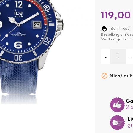
119,00
Beim Kauf d
Bestellung umfas
Wert umgewande

Nicht auf
Ga
2 
Li
gr