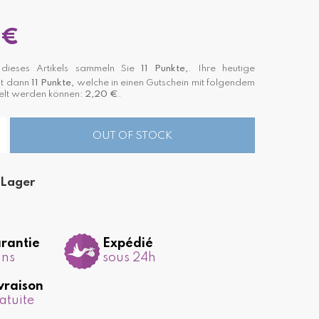
 €
ieses Artikels sammeln Sie
11
Punkte,
. Ihre heutige
st dann
11
Punkte,
welche in einen Gutschein mit folgendem
lt werden können:
2,20 €
.
OUT OF STOCK
 Lager
rantie
Expédié
ans
sous 24h
vraison
atuite