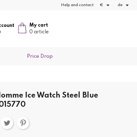


Help and contact
€
de
My cart
ccount
n
0 article
Price Drop
omme Ice Watch Steel Blue
015770