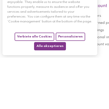
enjoyable. They enable us to ensure the website
My account
functions properly, measure its audience and offer you
services and advertisements tailored to your
My orders
preferences. You can configure them at any time via the
‘Cookie management’ button at the bottom of the page.
My returned p
Follow us
My holdings
Verbiete alle Cookies
Personalisieren
My personal i
My discount v
Alle akzeptieren