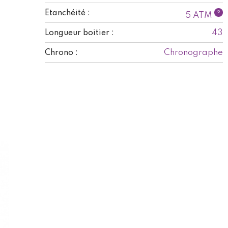
Etanchéité :
?
5 ATM
43
Longueur boitier :
Chronographe
Chrono :