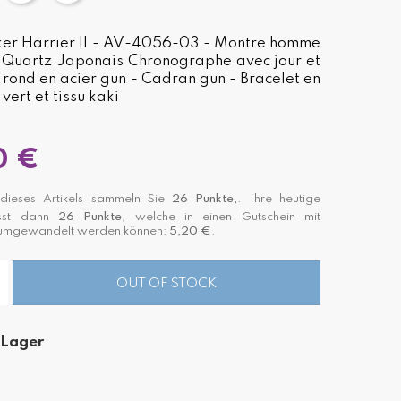
er Harrier II - AV-4056-03 - Montre homme
Quartz Japonais Chronographe avec jour et
r rond en acier gun - Cadran gun - Bracelet en
 vert et tissu kaki
0 €
ieses Artikels sammeln Sie
26
Punkte,
. Ihre heutige
asst dann
26
Punkte,
welche in einen Gutschein mit
 umgewandelt werden können:
5,20 €
.
OUT OF STOCK
 Lager