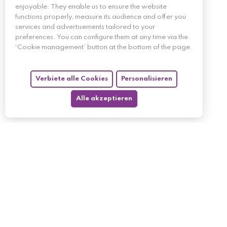
enjoyable. They enable us to ensure the website
functions properly, measure its audience and offer you
services and advertisements tailored to your
preferences. You can configure them at any time via the
‘Cookie management’ button at the bottom of the page.
Verbiete alle Cookies
Personalisieren
Alle akzeptieren
My account
My orders
My returned p
Follow us
My holdings
My personal i
My discount v