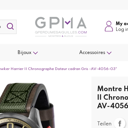
My a
Log i
Bijoux
Accessoires
ker Harrier II Chronographe Dateur cadran Gris -AV-4056-03"
Montre 
II Chron
AV-4056
Teilen