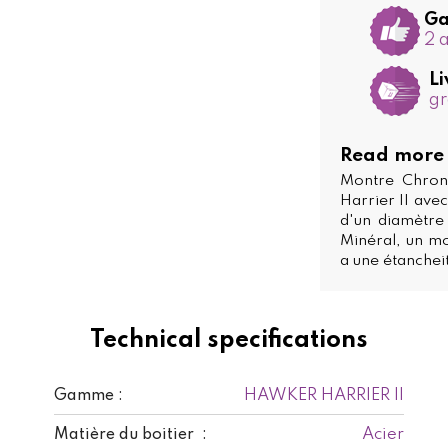
Ga
2 
Li
gr
Read more
Montre Chron
Harrier II ave
d'un diamètre
Minéral, un mo
a une étanchei
Technical specifications
HAWKER HARRIER II
Gamme :
Acier
Matière du boitier :