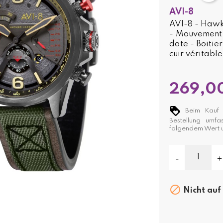
AVI-8
AVI-8 - Hawk
- Mouvement 
date - Boitie
cuir véritable
269,0
Beim Kauf d
Bestellung umf
folgendem Wert

Nicht auf