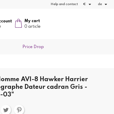


Help and contact
€
de
My cart
ccount
n
0 article
Price Drop
Homme AVI-8 Hawker Harrier
ographe Dateur cadran Gris -
-03"