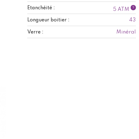
Etanchéité :
?
5 ATM
43
Longueur boitier :
Minéral
Verre :