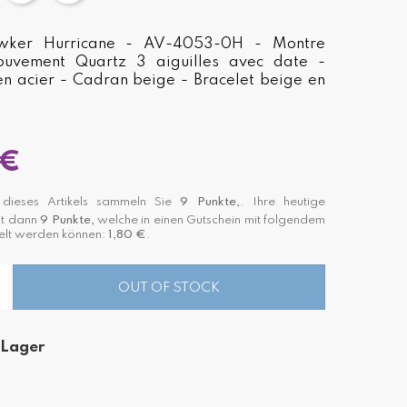
wker Hurricane - AV-4053-0H - Montre
vement Quartz 3 aiguilles avec date -
 en acier - Cadran beige - Bracelet beige en
 €
ieses Artikels sammeln Sie
9
Punkte,
. Ihre heutige
st dann
9
Punkte,
welche in einen Gutschein mit folgendem
lt werden können:
1,80 €
.
OUT OF STOCK
 Lager