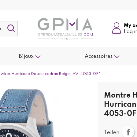
My a
Log i
Bijoux
Accessoires
ker Hurricane Dateur cadran Beige -AV-4053-0F"
Montre 
Hurrican
4053-0F
Teilen