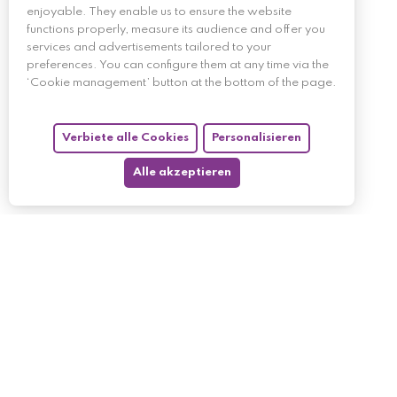
enjoyable. They enable us to ensure the website
functions properly, measure its audience and offer you
services and advertisements tailored to your
preferences. You can configure them at any time via the
‘Cookie management’ button at the bottom of the page.
Verbiete alle Cookies
Personalisieren
Alle akzeptieren
My account
My orders
My returned p
Follow us
My holdings
My personal i
My discount v