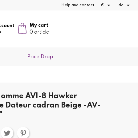


Help and contact
€
de
My cart
ccount
n
0 article
Price Drop
Homme AVI-8 Hawker
e Dateur cadran Beige -AV-
"