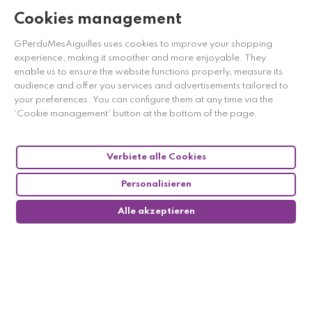
Cookies management
GPerduMesAiguilles uses cookies to improve your shopping
experience, making it smoother and more enjoyable. They
enable us to ensure the website functions properly, measure its
Händler zugelassen von Gesellschaft für Garantierte
audience and offer you services and advertisements tailored to
Bewertungen,
Klicken Sie hier
.
your preferences. You can configure them at any time via the
‘Cookie management’ button at the bottom of the page.
Verbiete alle Cookies
Personalisieren
Alle akzeptieren
0