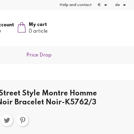


Help and contact
€
de
My cart
ccount
n
0 article
Price Drop
Street Style Montre Homme
oir Bracelet Noir-K5762/3