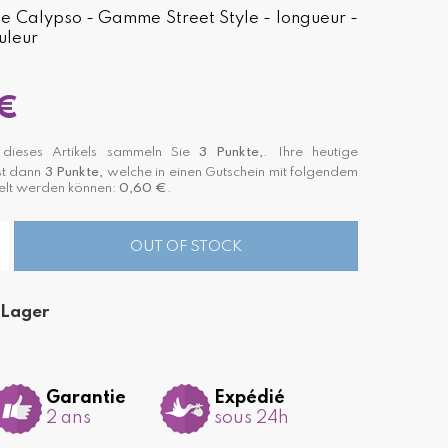
 Calypso - Gamme Street Style - longueur -
uleur
€
dieses Artikels sammeln Sie
3
Punkte,
. Ihre heutige
st dann
3
Punkte,
welche in einen Gutschein mit folgendem
lt werden können:
0,60 €
.
OUT OF STOCK
 Lager
Garantie
Expédié
2 ans
sous 24h