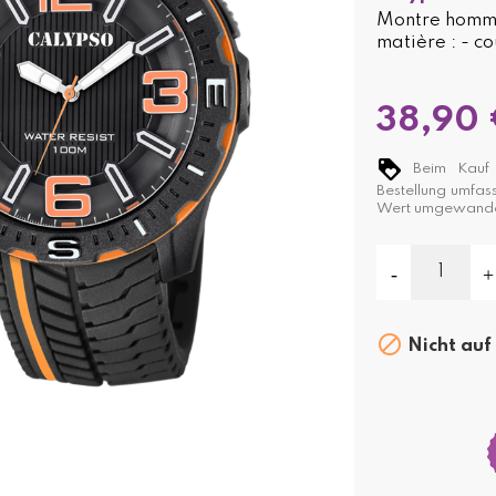
Montre homme
matière : - co
38,90 
Beim Kauf 
Bestellung umfas
Wert umgewande

Nicht auf