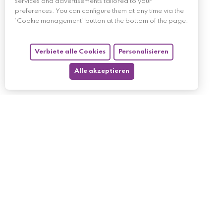
services and advertisements tailored to your
preferences. You can configure them at any time via the
‘Cookie management’ button at the bottom of the page.
Verbiete alle Cookies
Personalisieren
Alle akzeptieren
My account
My orders
My returned p
Follow us
My holdings
My personal i
My discount v