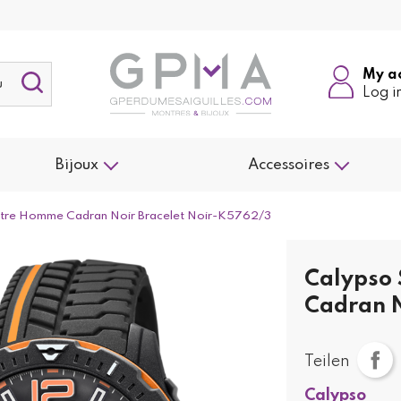
My a
Log i
Bijoux
Accessoires
ntre Homme Cadran Noir Bracelet Noir-K5762/3
Calypso 
Cadran N
Teilen
Calypso