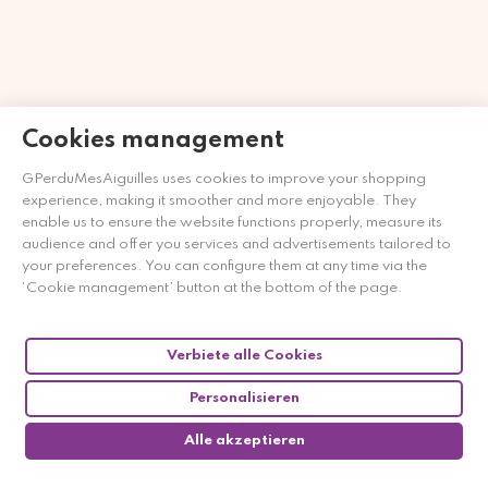
Cookies management
Händler zugelassen von Gesellschaft für Garantierte
GPerduMesAiguilles uses cookies to improve your shopping
Bewertungen,
Klicken Sie hier
.
experience, making it smoother and more enjoyable. They
enable us to ensure the website functions properly, measure its
audience and offer you services and advertisements tailored to
your preferences. You can configure them at any time via the
‘Cookie management’ button at the bottom of the page.
Verbiete alle Cookies
Personalisieren
Alle akzeptieren