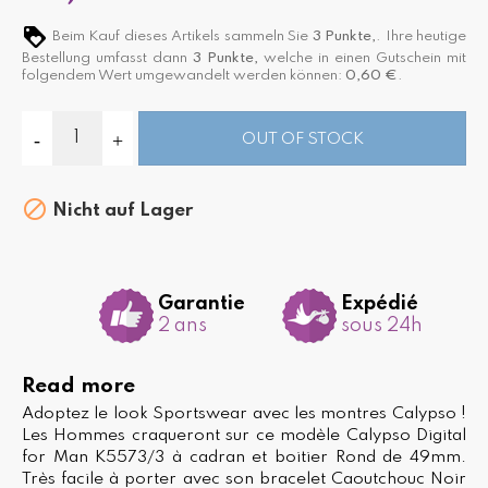
Beim Kauf dieses Artikels sammeln Sie
3
Punkte,
. Ihre heutige
Bestellung umfasst dann
3
Punkte,
welche in einen Gutschein mit
folgendem Wert umgewandelt werden können:
0,60 €
.
OUT OF STOCK

Nicht auf Lager
Garantie
Expédié
2 ans
sous 24h
Read more
Adoptez le look Sportswear avec les montres Calypso !
Les Hommes craqueront sur ce modèle Calypso Digital
for Man K5573/3 à cadran et boitier Rond de 49mm.
Très facile à porter avec son bracelet Caoutchouc Noir