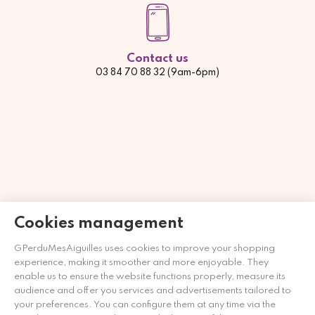
Contact us
03 84 70 88 32 (9am-6pm)
Cookies management
GPerduMesAiguilles uses cookies to improve your shopping
Händler zugelassen von Gesellschaft für Garantierte
experience, making it smoother and more enjoyable. They
Bewertungen,
Klicken Sie hier
.
enable us to ensure the website functions properly, measure its
audience and offer you services and advertisements tailored to
your preferences. You can configure them at any time via the