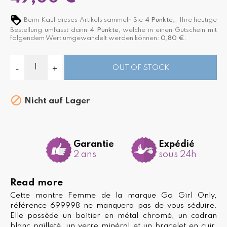
Beim Kauf dieses Artikels sammeln Sie
4
Punkte,
. Ihre heutige
Bestellung umfasst dann
4
Punkte,
welche in einen Gutschein mit
folgendem Wert umgewandelt werden können:
0,80 €
.
OUT OF STOCK

Nicht auf Lager
Garantie
Expédié
2 ans
sous 24h
Read more
Cette montre Femme de la marque Go Girl Only,
référence 699998 ne manquera pas de vous séduire.
Elle possède un boitier en métal chromé, un cadran
blanc pailleté, un verre minéral et un bracelet en cuir.