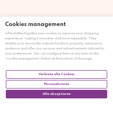
Cookies management
Händler zugelassen von Gesellschaft für Garantierte
Bewertungen,
Klicken Sie hier
.
GPerduMesAiguilles uses cookies to improve your shopping
experience, making it smoother and more enjoyable. They
enable us to ensure the website functions properly, measure its
audience and offer you services and advertisements tailored to
your preferences. You can configure them at any time via the
‘Cookie management’ button at the bottom of the page.
Verbiete alle Cookies
Personalisieren
Alle akzeptieren