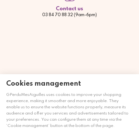
Contact us
03 84 70 88 32 (9am-6pm)
Cookies management
GPerduMesAiguilles uses cookies to improve your shopping
Händler zugelassen von Gesellschaft für Garantierte
experience, making it smoother and more enjoyable. They
Bewertungen,
Klicken Sie hier
.
enable us to ensure the website functions properly, measure its
audience and offer you services and advertisements tailored to
your preferences. You can configure them at any time via the
‘Cookie management’ button at the bottom of the page.