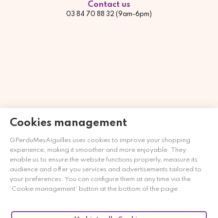
Contact us
03 84 70 88 32 (9am-6pm)
Cookies management
GPerduMesAiguilles uses cookies to improve your shopping
Händler zugelassen von Gesellschaft für Garantierte
experience, making it smoother and more enjoyable. They
Bewertungen,
Klicken Sie hier
.
enable us to ensure the website functions properly, measure its
audience and offer you services and advertisements tailored to
your preferences. You can configure them at any time via the
‘Cookie management’ button at the bottom of the page.