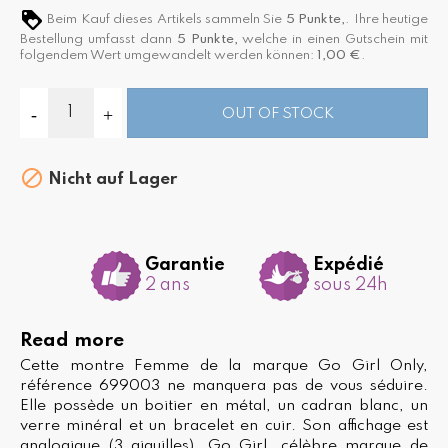
Beim Kauf dieses Artikels sammeln Sie
5
Punkte,
. Ihre heutige
Bestellung umfasst dann
5
Punkte,
welche in einen Gutschein mit
folgendem Wert umgewandelt werden können:
1,00 €
.
OUT OF STOCK

Nicht auf Lager
Garantie
Expédié
2 ans
sous 24h
Read more
Cette montre Femme de la marque Go Girl Only,
référence 699003 ne manquera pas de vous séduire.
Elle possède un boitier en métal, un cadran blanc, un
verre minéral et un bracelet en cuir. Son affichage est
analogique (3 aiguilles). Go Girl, célèbre marque de