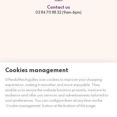
Contact us
03 84 70 88 32 (9am-6pm)
Cookies management
GPerduMesAiguilles uses cookies to improve your shopping
Händler zugelassen von Gesellschaft für Garantierte
experience, making it smoother and more enjoyable. They
Bewertungen,
Klicken Sie hier
.
enable us to ensure the website functions properly, measure its
audience and offer you services and advertisements tailored to
your preferences. You can configure them at any time via the
‘Cookie management’ button at the bottom of the page.