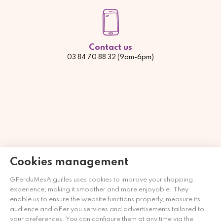
Contact us
03 84 70 88 32 (9am-6pm)
Cookies management
GPerduMesAiguilles uses cookies to improve your shopping
Händler zugelassen von Gesellschaft für Garantierte
experience, making it smoother and more enjoyable. They
Bewertungen,
Klicken Sie hier
.
enable us to ensure the website functions properly, measure its
audience and offer you services and advertisements tailored to
your preferences. You can configure them at any time via the