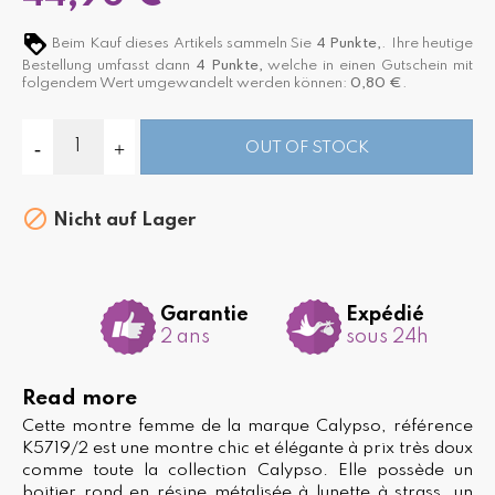
Beim Kauf dieses Artikels sammeln Sie
4
Punkte,
. Ihre heutige
Bestellung umfasst dann
4
Punkte,
welche in einen Gutschein mit
folgendem Wert umgewandelt werden können:
0,80 €
.
OUT OF STOCK

Nicht auf Lager
Garantie
Expédié
2 ans
sous 24h
Read more
Cette montre femme de la marque Calypso, référence
K5719/2 est une montre chic et élégante à prix très doux
comme toute la collection Calypso. Elle possède un
boitier rond en résine métalisée à lunette à strass, un