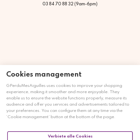
03 84 70 88 32 (9am-6pm)
Cookies management
GPerduMesAiguilles uses cookies to improve your shopping
Händler zugelassen von Gesellschaft für Garantierte
experience, making it smoother and more enjoyable. They
Bewertungen,
Klicken Sie hier
.
enable us to ensure the website functions properly, measure its
audience and offer you services and advertisements tailored to
your preferences. You can configure them at any time via the
‘Cookie management’ button at the bottom of the page.
Verbiete alle Cookies