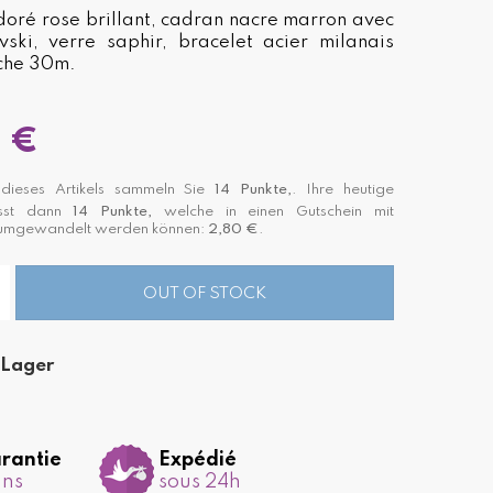
 doré rose brillant, cadran nacre marron avec
ski, verre saphir, bracelet acier milanais
che 30m.
 €
ieses Artikels sammeln Sie
14
Punkte,
. Ihre heutige
asst dann
14
Punkte,
welche in einen Gutschein mit
 umgewandelt werden können:
2,80 €
.
OUT OF STOCK
 Lager
rantie
Expédié
ans
sous 24h