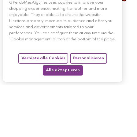
GPerduMesAiguilles uses cookies to improve your
shopping experience, making it smoother and more
enjoyable. They enable us to ensure the website
functions properly, measure its audience and offer you
services and advertisements tailored to your
preferences. You can configure them at any time via the
‘Cookie management’ button at the bottom of the page.
Verbiete alle Cookies
Personalisieren
Alle akzeptieren
My account
My orders
My returned p
Follow us
My holdings