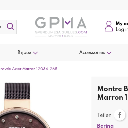
My a
Log i
Bijoux
Accessoires
rovski Acier Marron 12034-265
Montre B
Marron 
Teilen
Bering