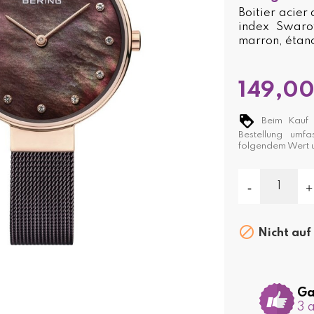
Boitier acier
index Swarov
marron, étan
149,00
Beim Kauf d
Bestellung umf
folgendem Wert

Nicht auf
Ga
3 