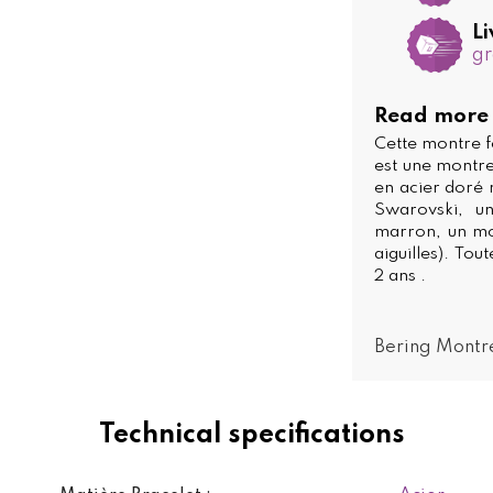
Li
gr
Read more
Cette montre 
est une montre
en acier doré 
Swarovski, un
marron, un mo
aiguilles). To
2 ans .
Bering Mont
Technical specifications