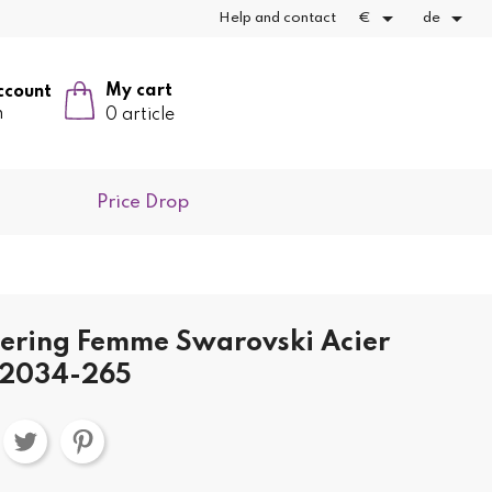


Help and contact
€
de
My cart
ccount
n
0 article
Price Drop
ering Femme Swarovski Acier
12034-265