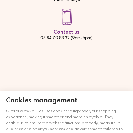
Contact us
03 84 70 88 32 (9am-6pm)
Cookies management
GPerduMesAiguilles uses cookies to improve your shopping
experience, making it smoother and more enjoyable. They
Händler zugelassen von Gesellschaft für Garantierte
enable us to ensure the website functions properly, measure its
Bewertungen,
Klicken Sie hier
.
audience and offer you services and advertisements tailored to