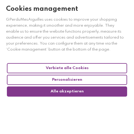
Cookies management
GPerduMesAiguilles uses cookies to improve your shopping
experience, making it smoother and more enjoyable. They
enable us to ensure the website functions properly, measure its
Händler zugelassen von Gesellschaft für Garantierte
audience and offer you services and advertisements tailored to
Bewertungen,
Klicken Sie hier
.
your preferences. You can configure them at any time via the
‘Cookie management’ button at the bottom of the page.
Verbiete alle Cookies
Personalisieren
Alle akzeptieren
0