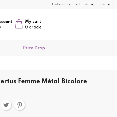


Help and contact
€
de
My cart
ccount
n
0 article
Price Drop
ertus Femme Métal Bicolore