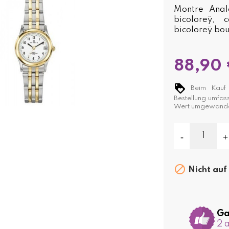
Montre Analo
bicoloreÿ, 
bicoloreÿ bo
88,90
Beim Kauf 
Bestellung umfas
Wert umgewande

Nicht auf
Ga
2 