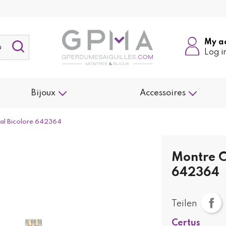
My a
Log i
Bijoux
Accessoires
al Bicolore 642364
Montre C
642364
Teilen
Certus