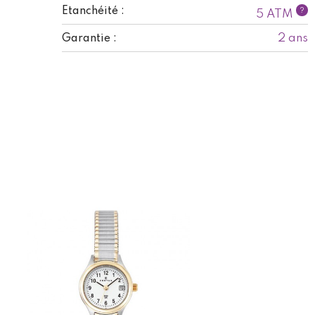
Etanchéité :
?
5 ATM
2 ans
Garantie :