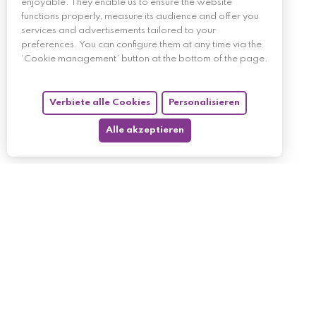
enjoyable. They enable us to ensure the website
functions properly, measure its audience and offer you
services and advertisements tailored to your
preferences. You can configure them at any time via the
‘Cookie management’ button at the bottom of the page.
Verbiete alle Cookies
Personalisieren
Alle akzeptieren
My account
My orders
My returned p
Follow us
My holdings
My personal i
My discount v