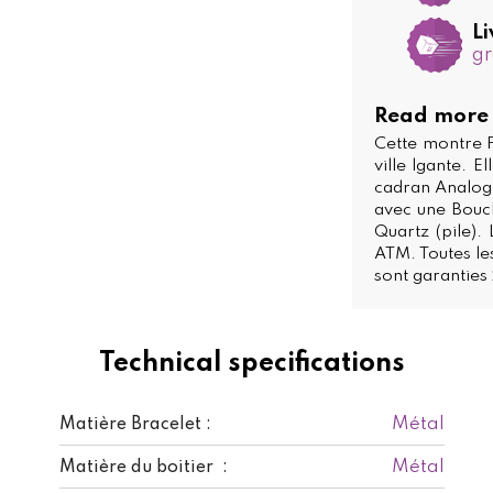
Li
gr
Read more
Cette montre 
ville lgante. 
cadran Analogi
avec une Boucl
Quartz (pile).
ATM. Toutes le
sont garanties 
Technical specifications
Métal
Matière Bracelet :
Métal
Matière du boitier :