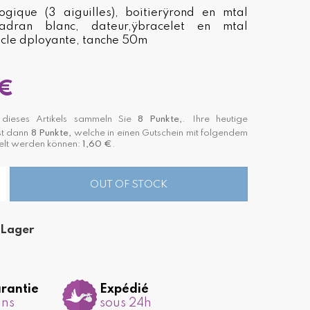
gique (3 aiguilles), boitierÿrond en mtal
cadran blanc, dateur,ÿbracelet en mtal
ucle dployante, tanche 50m
 €
dieses Artikels sammeln Sie
8
Punkte,
. Ihre heutige
st dann
8
Punkte,
welche in einen Gutschein mit folgendem
lt werden können:
1,60 €
.
OUT OF STOCK
 Lager
rantie
Expédié
ans
sous 24h