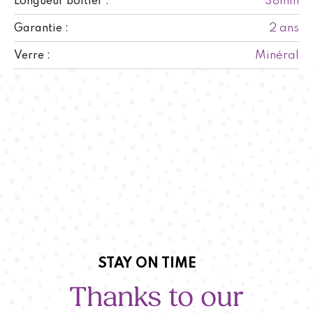
38mm
Longueur boitier :
2 ans
Garantie :
Minéral
Verre :
STAY ON TIME
Thanks to our