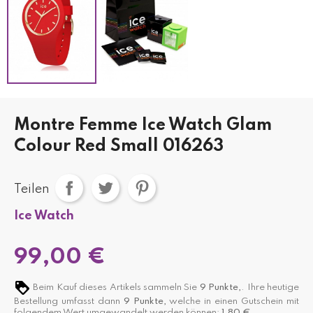
Montre Femme Ice Watch Glam
Colour Red Small 016263
Teilen
Ice Watch
99,00 €
Beim Kauf dieses Artikels sammeln Sie
9
Punkte,
. Ihre heutige
Bestellung umfasst dann
9
Punkte,
welche in einen Gutschein mit
folgendem Wert umgewandelt werden können:
1,80 €
.