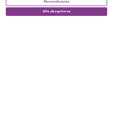
Personalisieren
Alle akzeptieren
0
Follow us

My account

Informations
Methods of payement