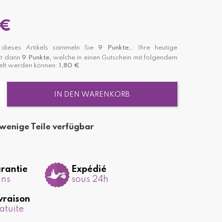
 €
ieses Artikels sammeln Sie
9
Punkte,
. Ihre heutige
st dann
9
Punkte,
welche in einen Gutschein mit folgendem
lt werden können:
1,80 €
.
IN DEN WARENKORB
wenige Teile verfügbar
rantie
Expédié
ans
sous 24h
vraison
atuite