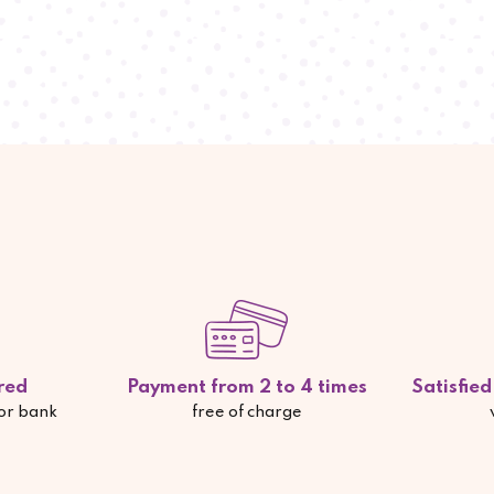
red
Payment from 2 to 4 times
Satisfie
 or bank
free of charge