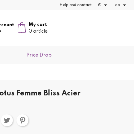


Help and contact
€
de
My cart
ccount
n
0 article
Price Drop
otus Femme Bliss Acier