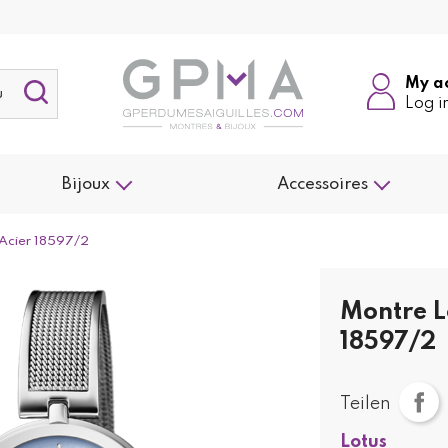
My a
Log i
Bijoux
Accessoires
 Acier 18597/2
Montre L
18597/2
Teilen
Lotus