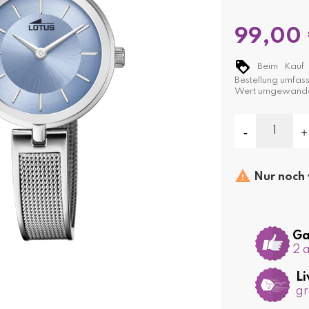
99,00
Beim Kauf d
Bestellung umfas
Wert umgewande

Nur noch 
Ga
2 
Li
gr