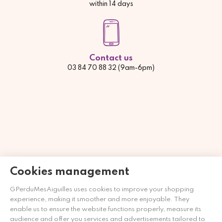
within 14 days
Contact us
03 84 70 88 32 (9am-6pm)
Cookies management
GPerduMesAiguilles uses cookies to improve your shopping
experience, making it smoother and more enjoyable. They
Händler zugelassen von Gesellschaft für Garantierte
enable us to ensure the website functions properly, measure its
Bewertungen,
Klicken Sie hier
.
audience and offer you services and advertisements tailored to