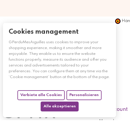
Händ
Cookies management
GPerduMesAiguilles uses cookies to improve your
shopping experience, making it smoother and more
enjoyable. They enable us to ensure the website
functions properly, measure its audience and offer you
services and advertisements tailored to your
preferences. You can configure them at any time via the
‘Cookie management’ button at the bottom of the page.
Verbiete alle Cookies
Personalisieren
Alle akzeptieren
My account
My orders
My returned p