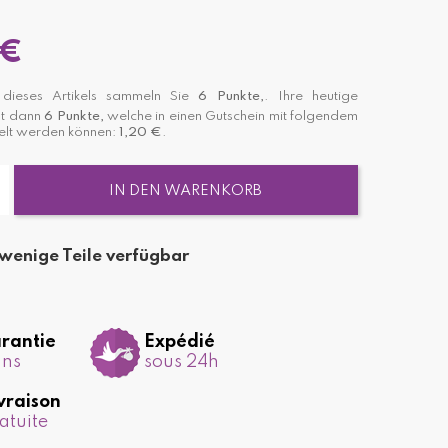
 €
ieses Artikels sammeln Sie
6
Punkte,
. Ihre heutige
st dann
6
Punkte,
welche in einen Gutschein mit folgendem
lt werden können:
1,20 €
.
IN DEN WARENKORB
wenige Teile verfügbar
rantie
Expédié
ans
sous 24h
vraison
atuite