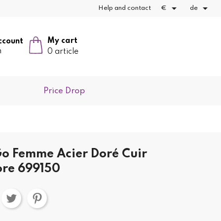


Help and contact
€
de
My cart
ccount
n
0 article
Price Drop
o Femme Acier Doré Cuir
ore 699150