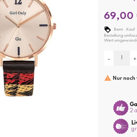
69,00
Beim Kauf d
Bestellung umfas
Wert umgewande

Nur noch 
Ga
2 
Li
gr