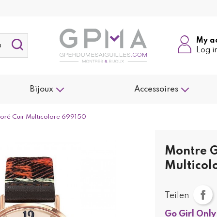
My a
Log i
Bijoux
Accessoires
ré Cuir Multicolore 699150
Montre G
Multicol
Teilen
Go Girl Only