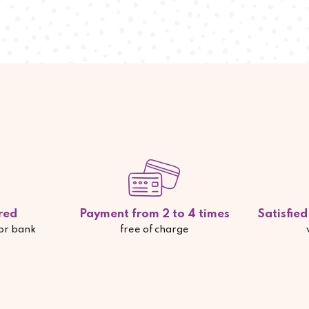
red
Payment from 2 to 4 times
Satisfie
 or bank
free of charge