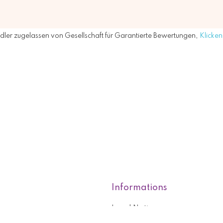
ler zugelassen von Gesellschaft für Garantierte Bewertungen,
Klicken 
Informations
Legal Notice
roducts
Who are we?