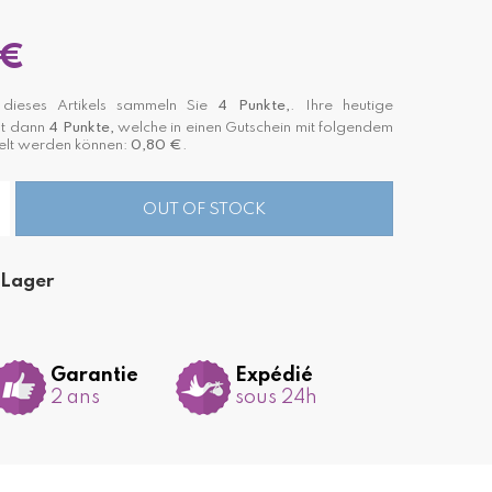
 €
ieses Artikels sammeln Sie
4
Punkte,
. Ihre heutige
st dann
4
Punkte,
welche in einen Gutschein mit folgendem
lt werden können:
0,80 €
.
OUT OF STOCK
 Lager
Garantie
Expédié
2 ans
sous 24h