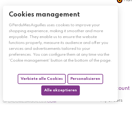
Händ
Cookies management
GPerduMesAiguilles uses cookies to improve your
shopping experience, making it smoother and more
enjoyable. They enable us to ensure the website
functions properly, measure its audience and offer you
services and advertisements tailored to your
preferences. You can configure them at any time via the
‘Cookie management’ button at the bottom of the page.
Verbiete alle Cookies
Personalisieren
My account
Alle akzeptieren
My orders
My returned p
Follow us
My holdings
My personal i