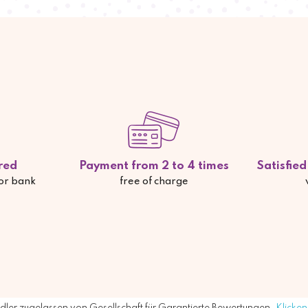
red
Payment from 2 to 4 times
Satisfie
 or bank
free of charge