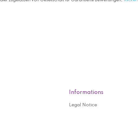
ler zugelassen von Gesellschaft für Garantierte Bewertungen,
Klicken 
Informations
Legal Notice
roducts
Who are we?
General terms and conditions o
nformation
Help and contact