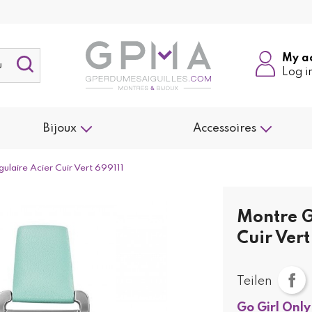
My a
Log i
Bijoux
Accessoires
aire Acier Cuir Vert 699111
Montre G
Cuir Vert
Teilen
Go Girl Only