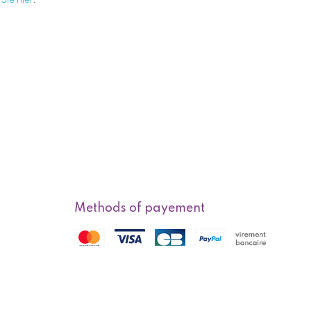
Sie hier
.
Methods of payement
f sale
Methods of delivery