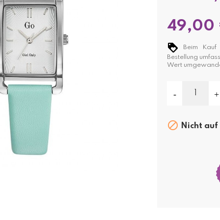
49,00
Beim Kauf d
Bestellung umfas
Wert umgewande

Nicht auf