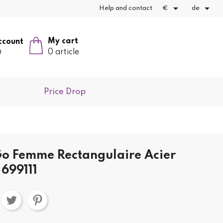


Help and contact
€
de
My cart
ccount
n
0 article
Price Drop
o Femme Rectangulaire Acier
 699111