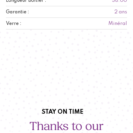
38.00
Longueur boitier :
2 ans
Garantie :
Minéral
Verre :
STAY ON TIME
Thanks to our