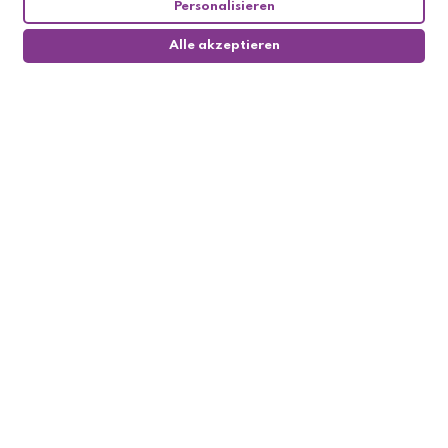
Personalisieren
Alle akzeptieren
0
Follow us

My account

Informations
Methods of payement