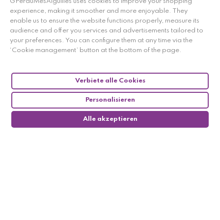
GPerduMesAiguilles uses cookies to improve your shopping
experience, making it smoother and more enjoyable. They
enable us to ensure the website functions properly, measure its
audience and offer you services and advertisements tailored to
your preferences. You can configure them at any time via the
‘Cookie management’ button at the bottom of the page.
Verbiete alle Cookies
Personalisieren
Alle akzeptieren
0