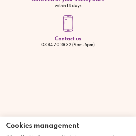
within 14 days
Contact us
03 84 70 88 32 (9am-6pm)
Händler zugelassen von Gesellschaft für Garantierte
Cookies management
Bewertungen,
Klicken Sie hier
.