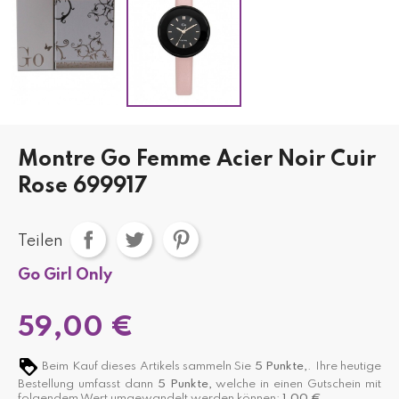
Montre Go Femme Acier Noir Cuir
Rose 699917
Teilen
Go Girl Only
59,00 €
Beim Kauf dieses Artikels sammeln Sie
5
Punkte,
. Ihre heutige
Bestellung umfasst dann
5
Punkte,
welche in einen Gutschein mit
folgendem Wert umgewandelt werden können:
1,00 €
.