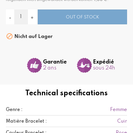
OUT OF STOCK

Nicht auf Lager
Garantie
Expédié
2 ans
sous 24h
Technical specifications
Femme
Genre :
Cuir
Matière Bracelet :
Rose
Couleur Bracelet :