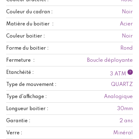
Noir
Couleur du cadran :
Acier
Matière du boitier :
Noir
Couleur boitier :
Rond
Forme du boitier :
Boucle déployante
Fermeture :
Etanchéité :
?
3 ATM
QUARTZ
Type de mouvement :
Analogique
Type d'affichage :
30mm
Longueur boitier :
2 ans
Garantie :
Minéral
Verre :