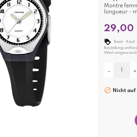
Montre femm
longueur - m
29,00
Beim Kauf d
Bestellung umfas
Wert umgewande

Nicht auf