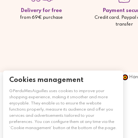
Delivery for free
Payment secu
from 69€ purchase
Credit card, Paypal
transfer
Händ
Cookies management
GPerduMesAiguilles uses cookies to improve your
shopping experience, making it smoother and more
enjoyable. They enable us to ensure the website
functions properly, measure its audience and offer you
services and advertisements tailored to your
preferences. You can configure them at any time via the
‘Cookie management’ button at the bottom of the page.