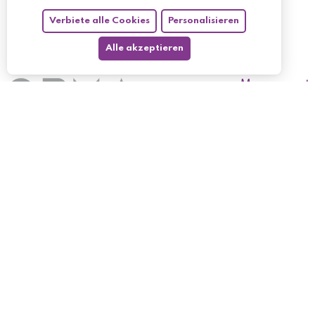
Verbiete alle Cookies
Personalisieren
Alle akzeptieren
My account
My orders
My returned p
Follow us
My holdings
My personal i
My discount v