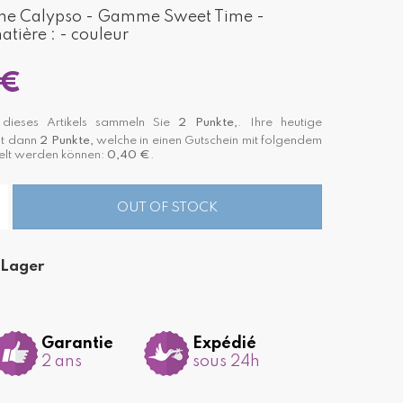
e Calypso - Gamme Sweet Time -
atière : - couleur
 €
ieses Artikels sammeln Sie
2
Punkte,
. Ihre heutige
st dann
2
Punkte,
welche in einen Gutschein mit folgendem
lt werden können:
0,40 €
.
OUT OF STOCK
 Lager
Garantie
Expédié
2 ans
sous 24h