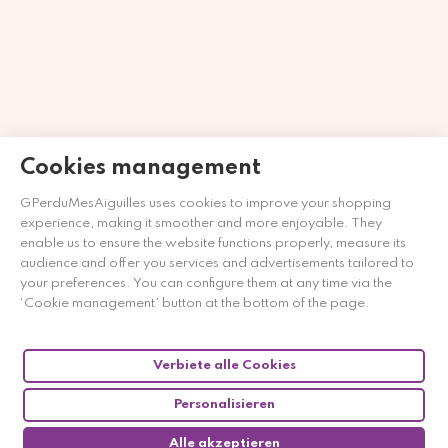
Cookies management
Händler zugelassen von Gesellschaft für Garantierte
GPerduMesAiguilles uses cookies to improve your shopping
Bewertungen,
Klicken Sie hier
.
experience, making it smoother and more enjoyable. They
enable us to ensure the website functions properly, measure its
audience and offer you services and advertisements tailored to
your preferences. You can configure them at any time via the
‘Cookie management’ button at the bottom of the page.
Verbiete alle Cookies
Personalisieren
Alle akzeptieren