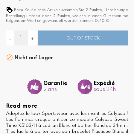
Beim Kauf dieses Artikels sammeln Sie
2
Punkte,
. Ihre heutige
Bestellung umfasst dann
2
Punkte,
welche in einen Gutschein mit
folgendem Wert umgewandelt werden können:
0,40 €
.
OUT OF STOCK

Nicht auf Lager
Garantie
Expédié
2 ans
sous 24h
Read more
Adoptez le look Sportswear avec les montres Calypso !
Les Femmes craqueront sur ce modèle Calypso Sweet
Time K5163/H à cadran Blanc et boitier Rond de 34mm.
Très facile à porter avec son bracelet Plastique Blanc il