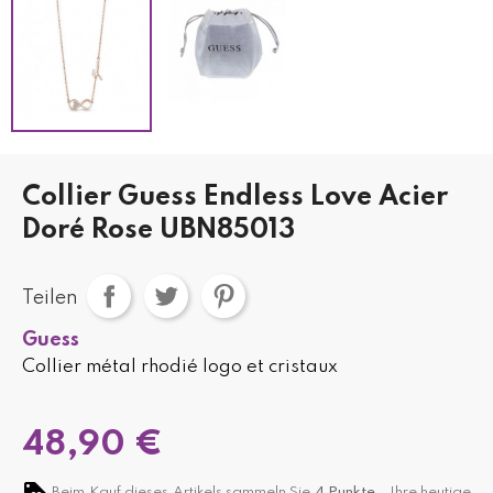
Collier Guess Endless Love Acier
Doré Rose UBN85013
Teilen
Guess
Collier métal rhodié logo et cristaux
48,90 €
Beim Kauf dieses Artikels sammeln Sie
4
Punkte,
. Ihre heutige