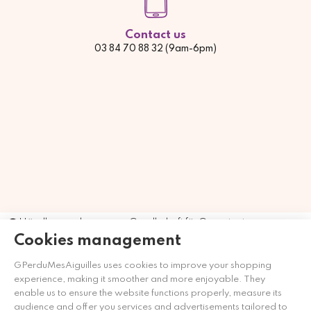
Contact us
03 84 70 88 32 (9am-6pm)
Händler zugelassen von Gesellschaft für Garantierte
Bewertungen,
Klicken Sie hier
.
Cookies management
GPerduMesAiguilles uses cookies to improve your shopping
experience, making it smoother and more enjoyable. They
enable us to ensure the website functions properly, measure its
audience and offer you services and advertisements tailored to