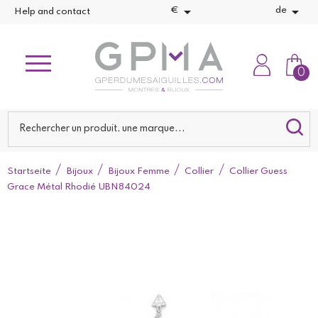


€
de
Help and contact
0
Startseite
Bijoux
Bijoux Femme
Collier
Collier Guess
Grace Métal Rhodié UBN84024