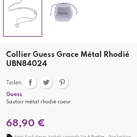
Collier Guess Grace Métal Rhodié
UBN84024
Teilen
Guess
Sautoir métal rhodié coeur
68,90 €
Beim Kauf dieses Artikels sammeln Sie
6
Punkte,
. Ihre heutige