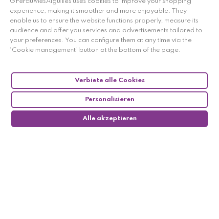
GPerduMesAiguilles uses cookies to improve your shopping
experience, making it smoother and more enjoyable. They
enable us to ensure the website functions properly, measure its
audience and offer you services and advertisements tailored to
your preferences. You can configure them at any time via the
‘Cookie management’ button at the bottom of the page.
Verbiete alle Cookies
Personalisieren
Alle akzeptieren
0
Follow us