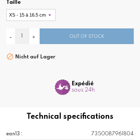
Taille
OUT OF STOCK

Nicht auf Lager
Expédié
sous 24h
Technical specifications
7350087961804
ean13 :