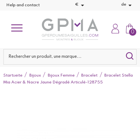


€
de
Help and contact
0
Startseite
Bijoux
Bijoux Femme
Bracelet
Bracelet Stella
Mia Acier & Nacre Jaune Dégradé Articulé-128755