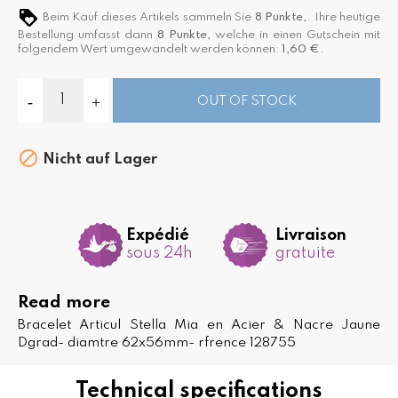
Beim Kauf dieses Artikels sammeln Sie
8
Punkte,
. Ihre heutige
Bestellung umfasst dann
8
Punkte,
welche in einen Gutschein mit
folgendem Wert umgewandelt werden können:
1,60 €
.
OUT OF STOCK

Nicht auf Lager
Expédié
Livraison
sous 24h
gratuite
Read more
Bracelet Articul Stella Mia en Acier & Nacre Jaune
Dgrad- diamtre 62x56mm- rfrence 128755
Technical specifications