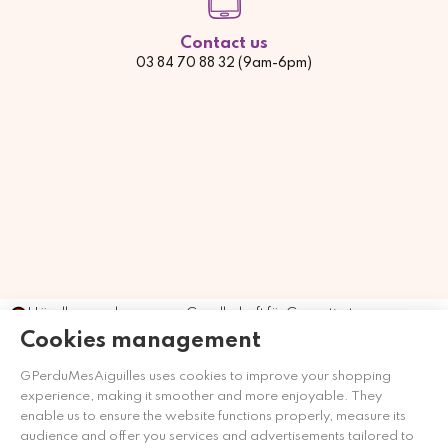
Contact us
03 84 70 88 32 (9am-6pm)
Händler zugelassen von Gesellschaft für Garantierte
Bewertungen,
Klicken Sie hier
.
Cookies management
GPerduMesAiguilles uses cookies to improve your shopping
experience, making it smoother and more enjoyable. They
enable us to ensure the website functions properly, measure its
audience and offer you services and advertisements tailored to