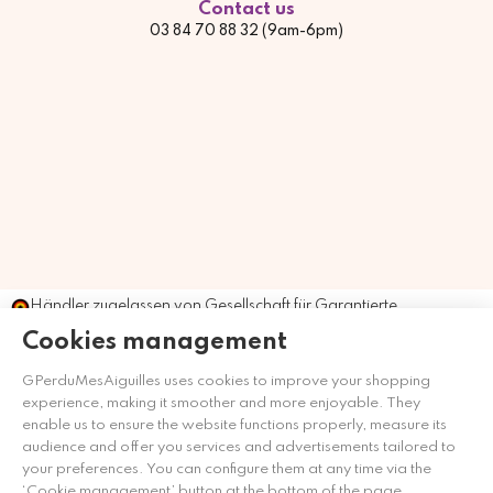
Contact us
03 84 70 88 32 (9am-6pm)
Händler zugelassen von Gesellschaft für Garantierte
Bewertungen,
Klicken Sie hier
.
Cookies management
GPerduMesAiguilles uses cookies to improve your shopping
experience, making it smoother and more enjoyable. They
enable us to ensure the website functions properly, measure its
audience and offer you services and advertisements tailored to
your preferences. You can configure them at any time via the
‘Cookie management’ button at the bottom of the page.