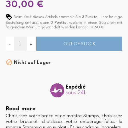
30,00 €
Beim Kauf dieses Artikels sammeln Sie
3
Punkte,
. Ihre heutige
Bestellung umfasst dann
3
Punkte,
welche in einen Gutschein mit
folgendem Wert umgewandelt werden können:
0,60 €
.
OUT OF STOCK

Nicht auf Lager
Expédié
sous 24h
Read more
Choisissez votre bracelet de montre Stamps, choisissez
votre bracelet, choisissez votre entourage faites la
montre Stamps qui vous plait ! Et les cadrans, bracelets,