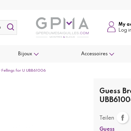
My a
Log i
Bijoux
Accessoires
 Fellings for U UBB61006
Guess Br
UBB6100
Teilen
Guess