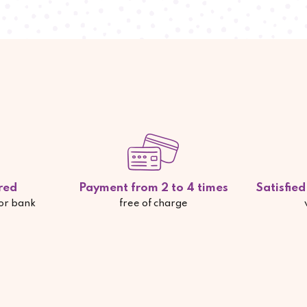
red
Payment from 2 to 4 times
Satisfie
 or bank
free of charge