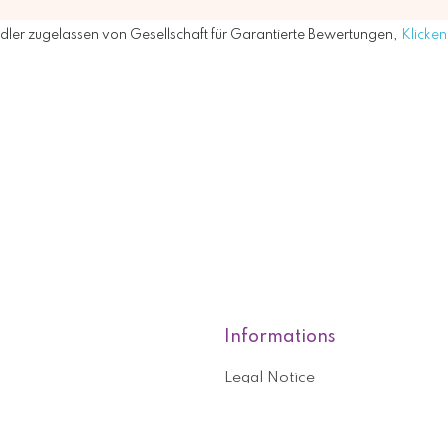
ler zugelassen von Gesellschaft für Garantierte Bewertungen,
Klicken 
Informations
Legal Notice
roducts
Who are we?
General terms and conditions o