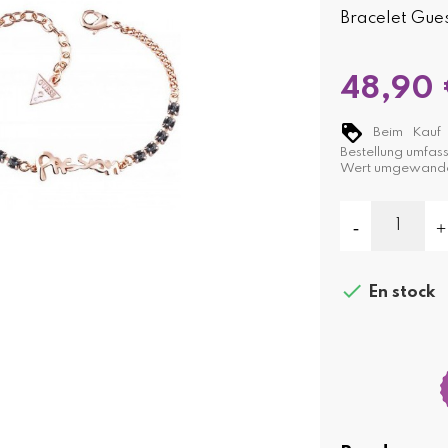
Bracelet Gues
48,90
Beim Kauf d
Bestellung umfas
Wert umgewande

En stock