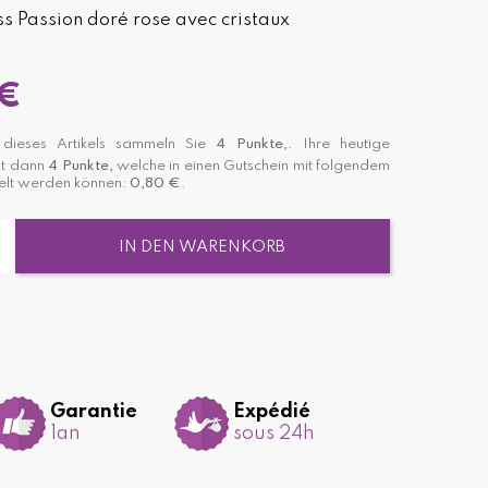
s Passion doré rose avec cristaux
 €
ieses Artikels sammeln Sie
4
Punkte,
. Ihre heutige
st dann
4
Punkte,
welche in einen Gutschein mit folgendem
lt werden können:
0,80 €
.
IN DEN WARENKORB
Garantie
Expédié
1an
sous 24h