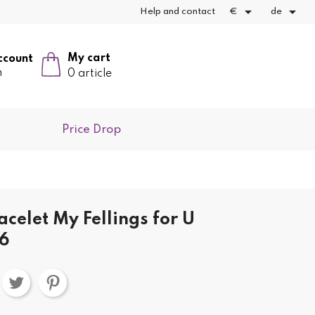


Help and contact
€
de
My cart
ccount
n
0 article
Price Drop
acelet My Fellings for U
6