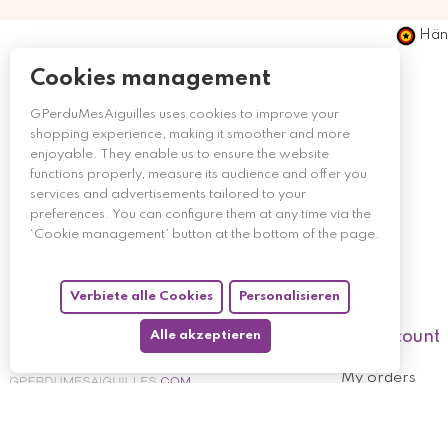
Händ
Cookies management
GPerduMesAiguilles uses cookies to improve your
shopping experience, making it smoother and more
enjoyable. They enable us to ensure the website
functions properly, measure its audience and offer you
services and advertisements tailored to your
preferences. You can configure them at any time via the
‘Cookie management’ button at the bottom of the page.
Verbiete alle Cookies
Personalisieren
My account
Alle akzeptieren
My orders
My returned p
Follow us
My holdings