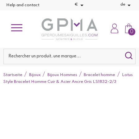


€
de
Help and contact
0
Startseite
Bijoux
Bijoux Hommes
Bracelet homme
Lotus
Style Bracelet Homme Cuir & Acier Ancre Gris LS1832-2/3