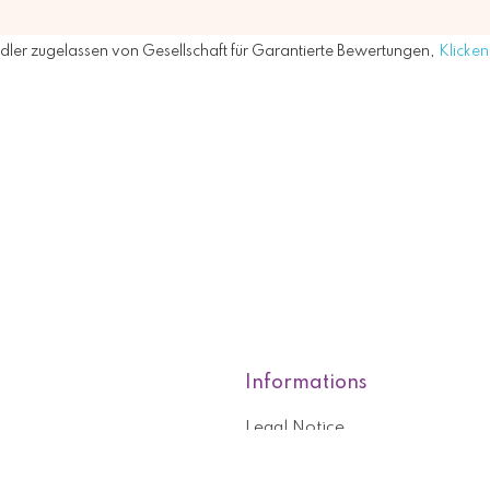
ler zugelassen von Gesellschaft für Garantierte Bewertungen,
Klicken 
Informations
Legal Notice
roducts
Who are we?