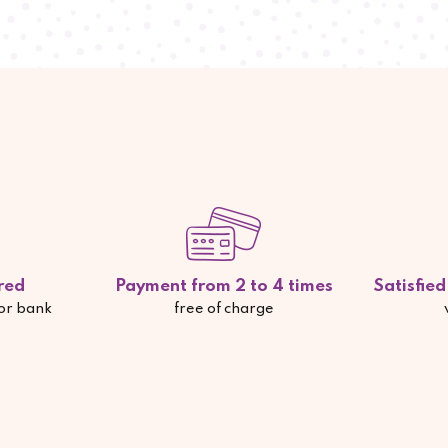
red
Payment from 2 to 4 times
Satisfie
 or bank
free of charge