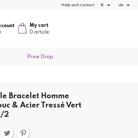


Help and contact
€
de
My cart
ccount
n
0 article
Price Drop
yle Bracelet Homme
uc & Acier Tressé Vert
2/2