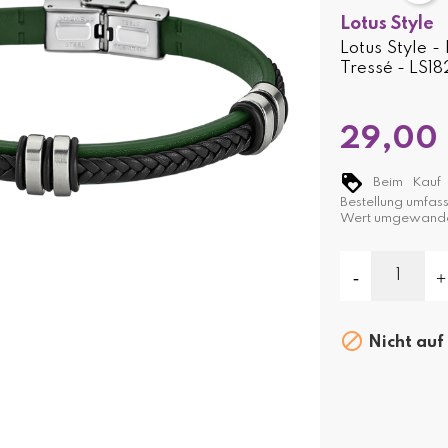
Lotus Style
Lotus Style 
Tressé - LS1
29,00
Beim Kauf d
Bestellung umfas
Wert umgewande

Nicht auf