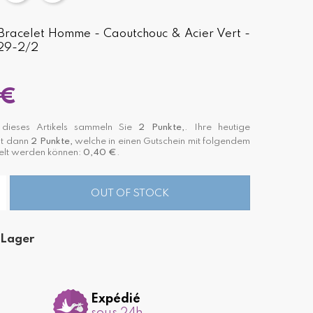
- Bracelet Homme - Caoutchouc & Acier Vert -
829-2/2
 €
ieses Artikels sammeln Sie
2
Punkte,
. Ihre heutige
st dann
2
Punkte,
welche in einen Gutschein mit folgendem
lt werden können:
0,40 €
.
OUT OF STOCK
 Lager
Expédié