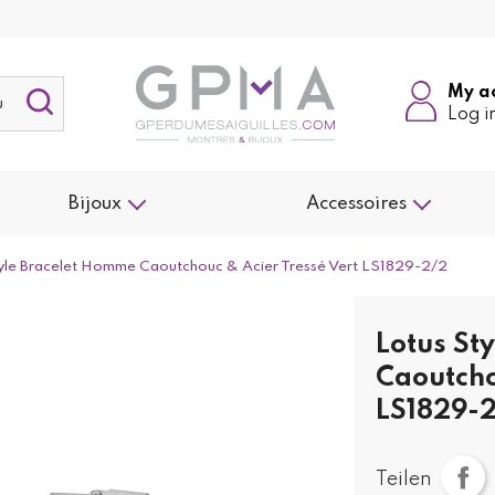
My a
Log i
Bijoux
Accessoires
yle Bracelet Homme Caoutchouc & Acier Tressé Vert LS1829-2/2
Lotus St
Caoutcho
LS1829-
Teilen