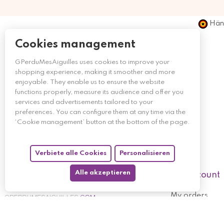
Händ
Cookies management
GPerduMesAiguilles uses cookies to improve your
shopping experience, making it smoother and more
enjoyable. They enable us to ensure the website
functions properly, measure its audience and offer you
services and advertisements tailored to your
preferences. You can configure them at any time via the
‘Cookie management’ button at the bottom of the page.
Verbiete alle Cookies
Personalisieren
Alle akzeptieren
My account
My orders
My returned p