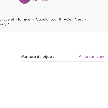
sous 24h
- Bracelet Homme - Caoutchouc & Acier Vert -
9-2/2
Acier/Silicone
Matière du bijou :