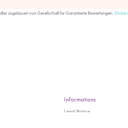
ler zugelassen von Gesellschaft für Garantierte Bewertungen,
Klicken 
Informations
Legal Notice
roducts
Who are we?