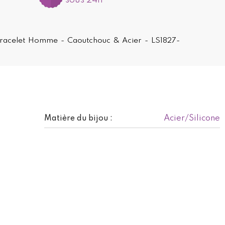
sous 24h
 Bracelet Homme - Caoutchouc & Acier - LS1827-
Acier/Silicone
Matière du bijou :