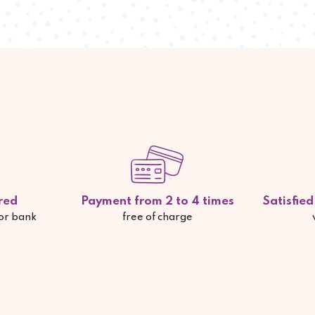
red
Payment from 2 to 4 times
Satisfie
 or bank
free of charge