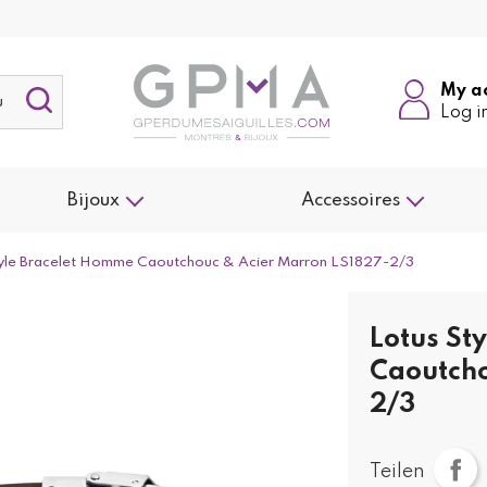
My a
Log i
Bijoux
Accessoires
tyle Bracelet Homme Caoutchouc & Acier Marron LS1827-2/3
Lotus St
Caoutcho
2/3
Teilen