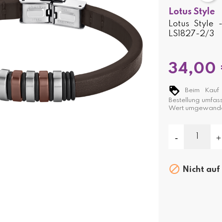
Lotus Style
Lotus Style
LS1827-2/3
34,00
Beim Kauf 
Bestellung umfas
Wert umgewande

Nicht auf