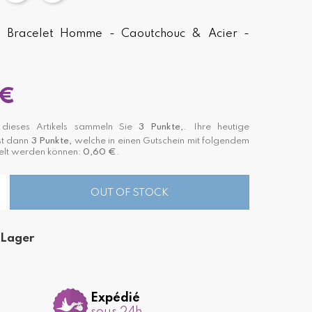
 - Bracelet Homme - Caoutchouc & Acier -
 €
dieses Artikels sammeln Sie
3
Punkte,
. Ihre heutige
st dann
3
Punkte,
welche in einen Gutschein mit folgendem
lt werden können:
0,60 €
.
OUT OF STOCK
 Lager
Expédié