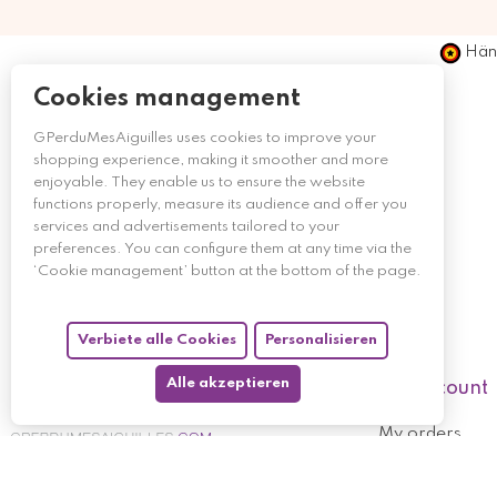
Händ
Cookies management
GPerduMesAiguilles uses cookies to improve your
shopping experience, making it smoother and more
enjoyable. They enable us to ensure the website
functions properly, measure its audience and offer you
services and advertisements tailored to your
preferences. You can configure them at any time via the
‘Cookie management’ button at the bottom of the page.
Verbiete alle Cookies
Personalisieren
Alle akzeptieren
My account
My orders
My returned p