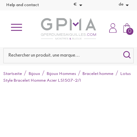


€
de
Help and contact
0
Startseite
Bijoux
Bijoux Hommes
Bracelet homme
Lotus
Style Bracelet Homme Acier LS1507-2/1