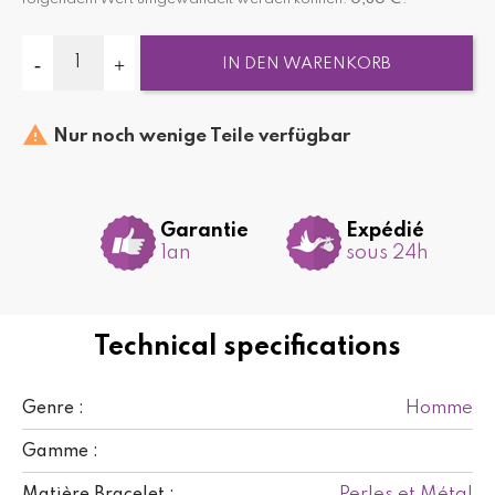
IN DEN WARENKORB

Nur noch wenige Teile verfügbar
Garantie
Expédié
1an
sous 24h
Technical specifications
Homme
Genre :
Gamme :
Perles et Métal
Matière Bracelet :