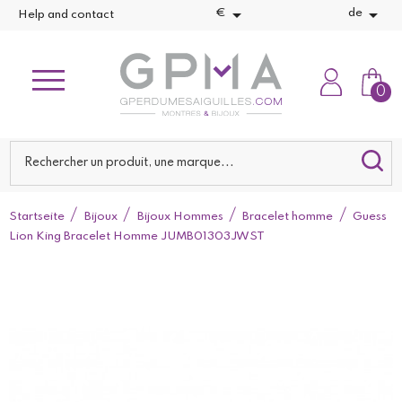


€
de
Help and contact
0
Startseite
Bijoux
Bijoux Hommes
Bracelet homme
Guess
Lion King Bracelet Homme JUMB01303JWST