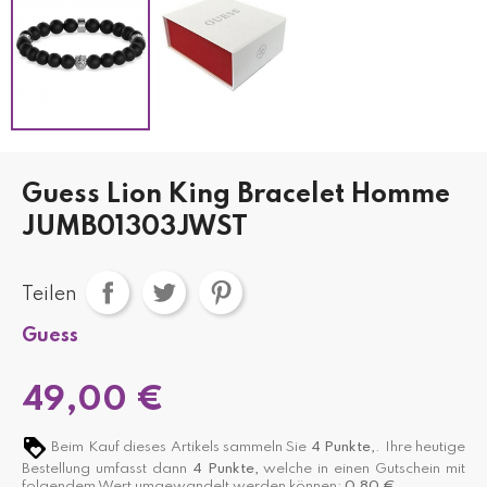
Guess Lion King Bracelet Homme
JUMB01303JWST
Teilen
Guess
49,00 €
Beim Kauf dieses Artikels sammeln Sie
4
Punkte,
. Ihre heutige
Bestellung umfasst dann
4
Punkte,
welche in einen Gutschein mit
folgendem Wert umgewandelt werden können:
0,80 €
.