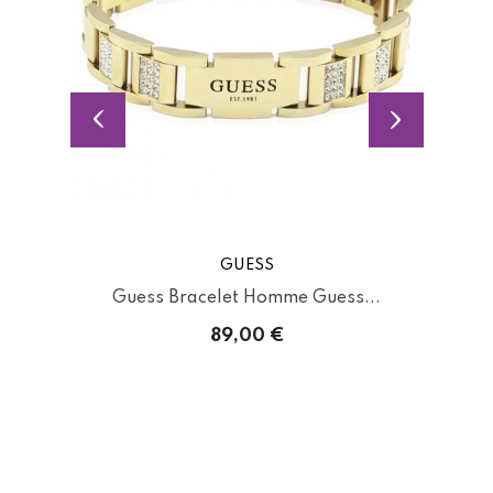
GUESS
..
Guess Bracelet Homme Guess...
G
89,00 €